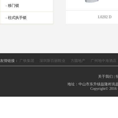
- 移门锁
L0202 D
- 柱式执手锁
友情链接：
广铁集团
深圳新百丽鞋业
方圆地产
广州地中海酒店
关于我们
|
地址：中山市东升镇益隆村兆益路103号
Copyright© 2016 c